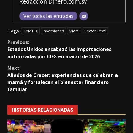
Redacción Dinero.com.sv
Ver todas las entradas
Tags:
CAMTEX
Inversiones
Miami
Sector Textil
Continue
Previous:
Estados Unidos encabezó las importaciones
Reading
autorizadas por CIEX en marzo de 2026
Next:
Aliados de Crecer: experiencias que celebran a
mamá y fortalecen el bienestar financiero
familiar
HISTORIAS RELACIONADAS