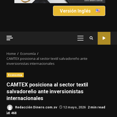
Versión Inglés
PRIMARY
MENU
Home
Economía
CAMTEX posiciona al sector textil salvadoreño ante
inversionistas internacionales
Economía
CAMTEX posiciona al sector textil
salvadoreño ante inversionistas
internacionales
Redacción Dinero.com.sv
12 mayo, 2026
2 min read
468