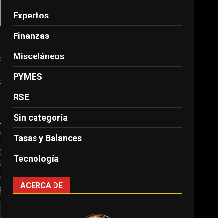
Expertos
Finanzas
Misceláneos
:
l
PYMES
s
RSE
Sin categoría
Tasas y Balances
Tecnología
ACERCA DE