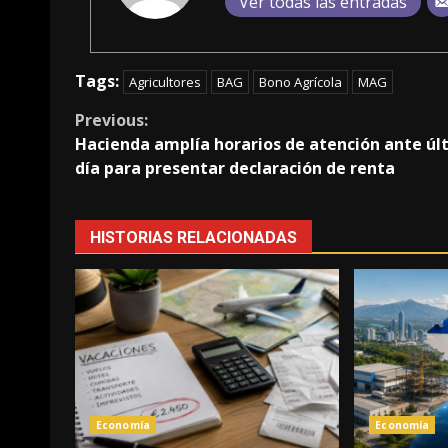
Ver todas las entradas
Tags:
Agricultores
BAG
Bono Agrícola
MAG
Continue
Previous:
Hacienda amplía horarios de atención ante úl
Reading
día para presentar declaración de renta
HISTORIAS RELACIONADAS
Economía
Economía