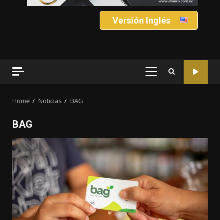
Versión Inglés
PRIMARY
MENU
Home
Noticias
BAG
BAG