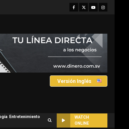
Facebook
Twitter
Youtube
Instagram
Versión Inglés
ogía
Entretenimiento
WATCH
ONLINE