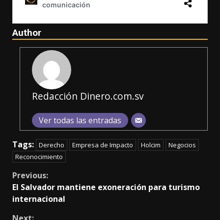
Author
Redacción Dinero.com.sv
Ver todas las entradas
Tags:
Derecho
Empresa de Impacto
Holcim
Negocios
Reconocimiento
Continue
Previous:
El Salvador mantiene exoneración para turismo
Reading
internacional
Next: