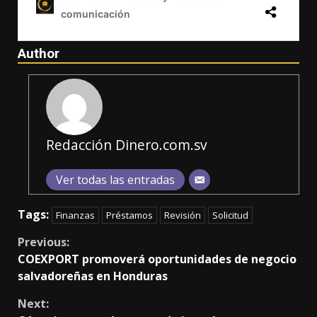
Author
Redacción Dinero.com.sv
Ver todas las entradas
Tags:
Finanzas
Préstamos
Revisión
Solicitud
Continue
Previous:
COEXPORT promoverá oportunidades de negocio
Reading
salvadoreñas en Honduras
Next: