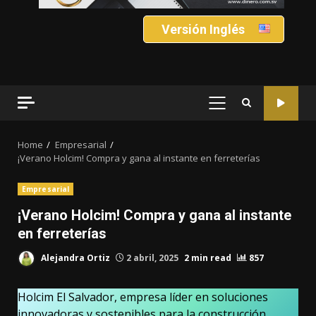
Versión Inglés
PRIMARY
MENU
Home
Empresarial
¡Verano Holcim! Compra y gana al instante en ferreterías
Empresarial
¡Verano Holcim! Compra y gana al instante
en ferreterías
Alejandra Ortiz
2 abril, 2025
2 min read
857
Holcim El Salvador, empresa líder en soluciones
innovadoras y sostenibles para la construcción,