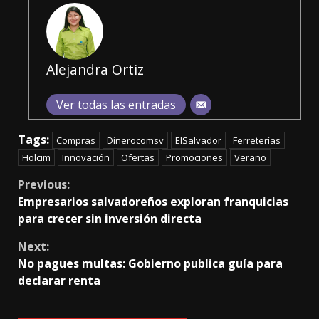
Alejandra Ortiz
Ver todas las entradas
Tags:
Compras
Dinerocomsv
ElSalvador
Ferreterías
Holcim
Innovación
Ofertas
Promociones
Verano
Continue
Previous:
Empresarios salvadoreños exploran franquicias
Reading
para crecer sin inversión directa
Next:
No pagues multas: Gobierno publica guía para
declarar renta