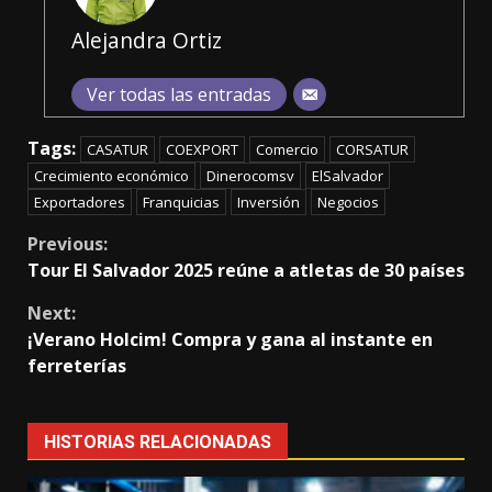
Alejandra Ortiz
Ver todas las entradas
Tags:
CASATUR
COEXPORT
Comercio
CORSATUR
Crecimiento económico
Dinerocomsv
ElSalvador
Exportadores
Franquicias
Inversión
Negocios
Continue
Previous:
Tour El Salvador 2025 reúne a atletas de 30 países
Reading
Next:
¡Verano Holcim! Compra y gana al instante en
ferreterías
HISTORIAS RELACIONADAS