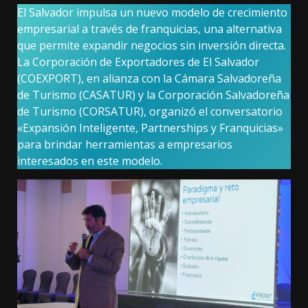
El Salvador impulsa un nuevo modelo de crecimiento
empresarial a través de franquicias, una alternativa
que permite expandir negocios sin inversión directa.
La Corporación de Exportadores de El Salvador
(COEXPORT), en alianza con la Cámara Salvadoreña
de Turismo (CASATUR) y la Corporación Salvadoreña
de Turismo (CORSATUR), organizó el conversatorio
«Expansión Inteligente, Partnerships y Franquicias»
para brindar herramientas a empresarios
interesados en este modelo.