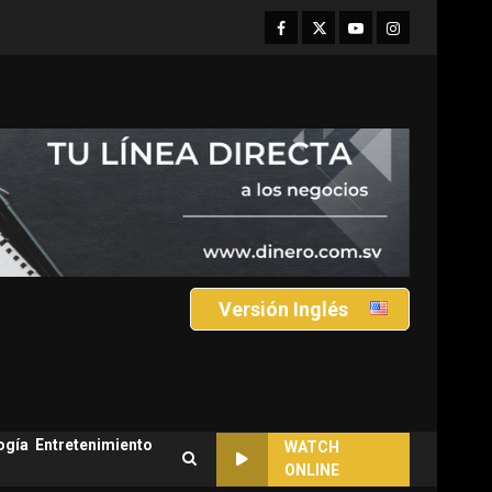
Facebook
Twitter
Youtube
Instagram
Versión Inglés
ogía
Entretenimiento
WATCH
ONLINE