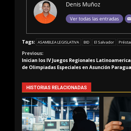
Denis Muñoz
Ver todas las entradas
Tags:
ASAMBLEA LEGISLATIVA
BID
El Salvador
Prést
Continue
Previous:
Inician los IV Juegos Regionales Latinoameric
Reading
de Olimpiadas Especiales en Asunción Paragu
HISTORIAS RELACIONADAS