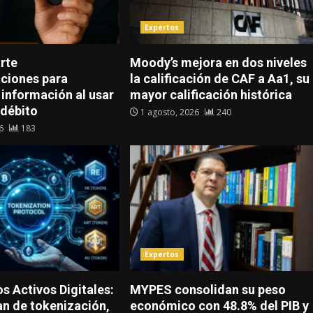
Expertos
rte
Moody’s mejora en dos niveles
ciones para
la calificación de CAF a Aa1, su
 información al usar
mayor calificación histórica
 débito
1 agosto, 2026
240
26
183
Expertos
os Activos Digitales:
MYPES consolidan su peso
an de tokenización,
económico con 48.8% del PIB y