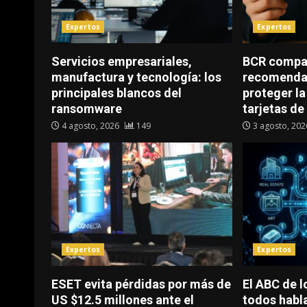
Expertos
Expertos
Servicios empresariales,
BCR compa
manufactura y tecnología: los
recomenda
principales blancos del
proteger la
ransomware
tarjetas de
4 agosto, 2026
149
3 agosto, 20
Expertos
Expertos
ESET evita pérdidas por más de
El ABC de l
US $12.5 millones ante el
todos habl