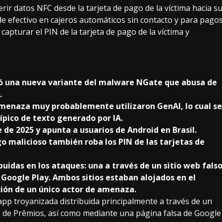
erir datos NFC desde la tarjeta de pago de la víctima hacia s
 de efectivo en cajeros automáticos sin contacto y para pago
apturar el PIN de la tarjeta de pago de la víctima y
rió una nueva variante del malware NGate que abusa de
.
amenaza muy probablemente utilizaron GenAI, lo cual se
típico de texto generado por IA.
e 2025 y apunta a usuarios de Android en Brasil.
o malicioso también roba los PIN de las tarjetas de
uidas en los ataques: una a través de un sitio web fals
e Google Play. Ambos sitios estaban alojados en el
ción de un único actor de amenaza.
app troyanizada distribuida principalmente a través de un
io de Prêmios, así como mediante una página falsa de Google