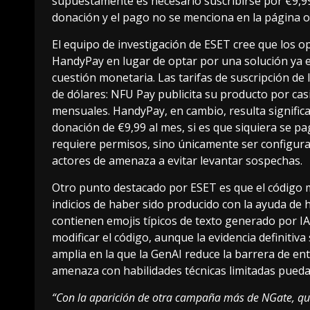
supuestamente es necesario suscribirse por €9,99
donación y el pago no se menciona en la página ofi
El equipo de investigación de ESET cree que los 
HandyPay en lugar de optar por una solución ya e
cuestión monetaria. Las tarifas de suscripción de 
de dólares: NFU Pay publicita su producto por ca
mensuales. HandyPay, en cambio, resulta signific
donación de €9,99 al mes, si es que siquiera se p
requiere permisos, sino únicamente ser configur
actores de amenaza a evitar levantar sospechas.
Otro punto destacado por ESET es que el código 
indicios de haber sido producido con la ayuda de 
contienen emojis típicos de texto generado por IA
modificar el código, aunque la evidencia definitiv
amplia en la que la GenAI reduce la barrera de en
amenaza con habilidades técnicas limitadas pueda
“Con la aparición de otra campaña más de NGate, qu