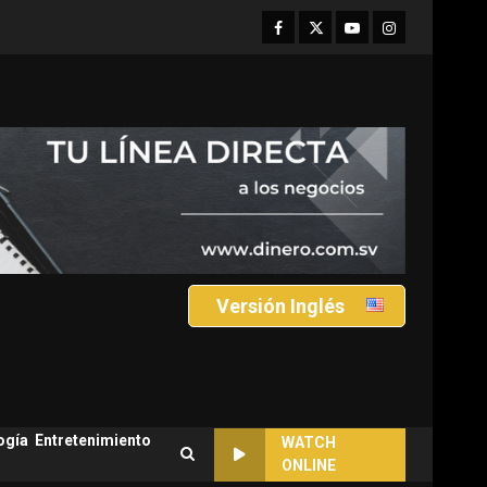
Facebook
Twitter
Youtube
Instagram
Versión Inglés
ogía
Entretenimiento
WATCH
ONLINE