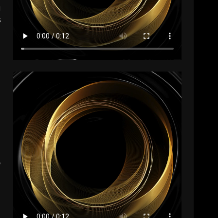
u
s
o