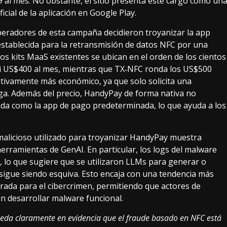
 al mes. No obstante, el sitio presenta este cargo como un
cial de la aplicación en Google Play.
operadores de esta campaña decidieron troyanizar la app
stablecida para la retransmisión de datos NFC por una
los kits MaaS existentes se ubican en el orden de los cientos
si US$400 al mes, mientras que TX‑NFC ronda los US$500
ativamente más económico, ya que solo solicita una
aga. Además del precio, HandyPay de forma nativa no
ada como la app de pago predeterminada, lo que ayuda a los
malicioso utilizado para troyanizar HandyPay muestra
herramientas de GenAI. En particular, los logs del malware
, lo que sugiere que se utilizaron LLMs para generar o
a sigue siendo esquiva. Esto encaja con una tendencia más
trada para el cibercrimen, permitiendo que actores de
n desarrollar malware funcional.
eda claramente en evidencia que el fraude basado en NFC está