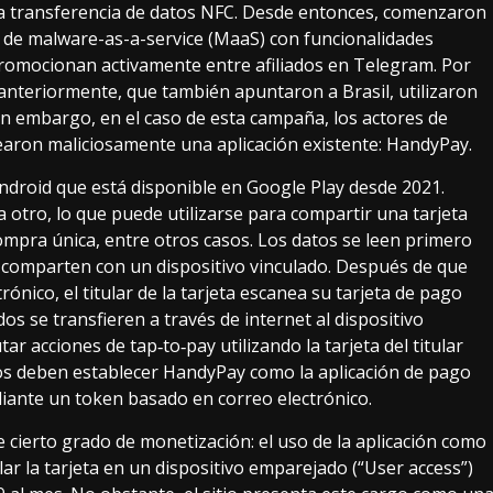
la transferencia de datos NFC. Desde entonces, comenzaron
s de malware-as-a-service (MaaS) con funcionalidades
 promocionan activamente entre afiliados en Telegram. Por
teriormente, que también apuntaron a Brasil, utilizaron
Sin embargo, en el caso de esta campaña, los actores de
aron maliciosamente una aplicación existente: HandyPay.
Android que está disponible en Google Play desde 2021.
 otro, lo que puede utilizarse para compartir una tarjeta
compra única, entre otros casos. Los datos se leen primero
o se comparten con un dispositivo vinculado. Después de que
ónico, el titular de la tarjeta escanea su tarjeta de pago
s se transfieren a través de internet al dispositivo
r acciones de tap‑to‑pay utilizando la tarjeta del titular
rios deben establecer HandyPay como la aplicación de pago
iante un token basado en correo electrónico.
ye cierto grado de monetización: el uso de la aplicación como
lar la tarjeta en un dispositivo emparejado (“User access”)