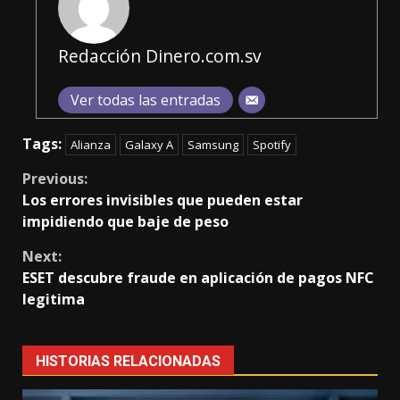
Redacción Dinero.com.sv
Ver todas las entradas
Tags:
Alianza
Galaxy A
Samsung
Spotify
Continue
Previous:
Los errores invisibles que pueden estar
Reading
impidiendo que baje de peso
Next:
ESET descubre fraude en aplicación de pagos NFC
legitima
HISTORIAS RELACIONADAS