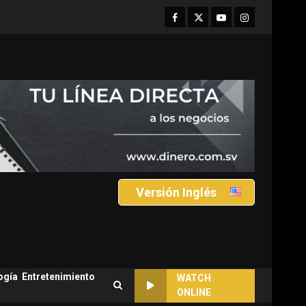
Facebook
Twitter
Youtube
Instagram
Versión Inglés
ogía
Entretenimiento
WATCH
ONLINE