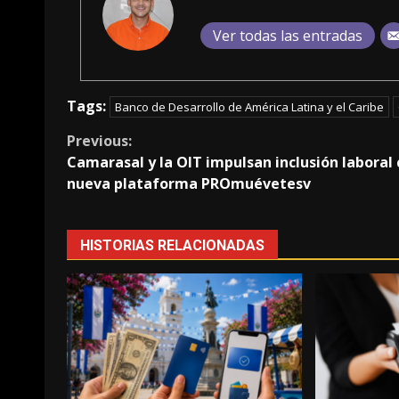
Ver todas las entradas
Tags:
Banco de Desarrollo de América Latina y el Caribe
Continue
Previous:
Camarasal y la OIT impulsan inclusión laboral
Reading
nueva plataforma PROmuévetesv
HISTORIAS RELACIONADAS