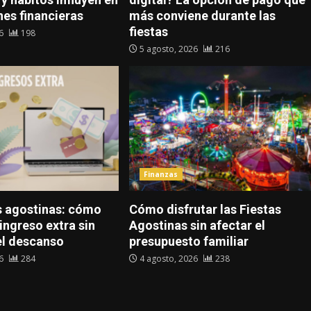
nes financieras
más conviene durante las
fiestas
26
198
5 agosto, 2026
216
Finanzas
 agostinas: cómo
Cómo disfrutar las Fiestas
ingreso extra sin
Agostinas sin afectar el
el descanso
presupuesto familiar
26
284
4 agosto, 2026
238