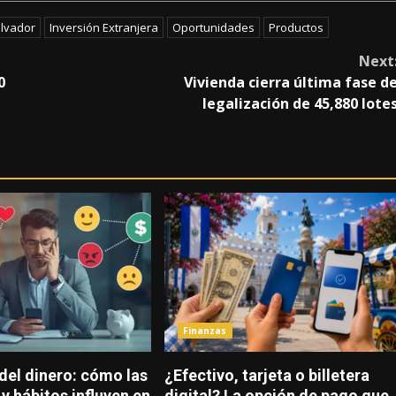
alvador
Inversión Extranjera
Oportunidades
Productos
Next
0
Vivienda cierra última fase d
legalización de 45,880 lote
Finanzas
del dinero: cómo las
¿Efectivo, tarjeta o billetera
y hábitos influyen en
digital? La opción de pago que