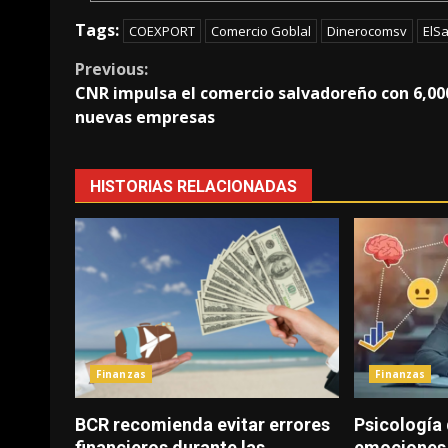
Tags:
COEXPORT
Comercio Goblal
Dinerocomsv
ElS
Continue
Previous:
CNR impulsa el comercio salvadoreño con 6,00
Reading
nuevas empresas
HISTORIAS RELACIONADAS
Finanzas
Finanzas
BCR recomienda evitar errores
Psicología 
financieros durante las
emociones 