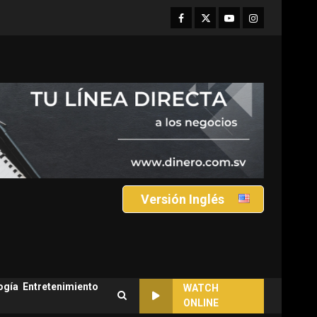
Facebook
Twitter
Youtube
Instagram
Versión Inglés
ogía
Entretenimiento
WATCH
ONLINE