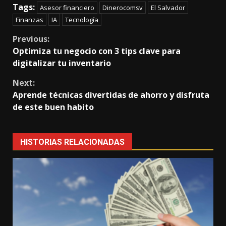
Tags:
Asesor financiero
Dinerocomsv
El Salvador
Finanzas
IA
Tecnología
Continue
Previous:
Optimiza tu negocio con 3 tips clave para
Reading
digitalizar tu inventario
Next:
Aprende técnicas divertidas de ahorro y disfruta
de este buen habito
HISTORIAS RELACIONADAS