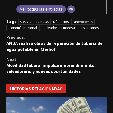
Ver todas las entradas
Tags:
ABANSA
BANCOS
Dépositos
Dinerocomsv
Economía Nacional
ElSalvador
Empresas
Inversiones
Continue
Previous:
ANDA realiza obras de reparación de tubería de
Reading
agua potable en Merliot
Next:
Movilidad laboral impulsa emprendimiento
salvadoreño y nuevas oportunidades
HISTORIAS RELACIONADAS