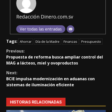
Redacción Dinero.com.sv
Ver todas las entradas
Tags:
Ahorrar
Día de la Madre
Finanzas
Presupuesto
Continue
Previous:
Propuesta de reforma busca ampliar control del
Reading
MAG a lácteos, miel y ovoproductos
Next:
BCIE impulsa modernización en aduanas con
sistemas de iluminación eficiente
HISTORIAS RELACIONADAS