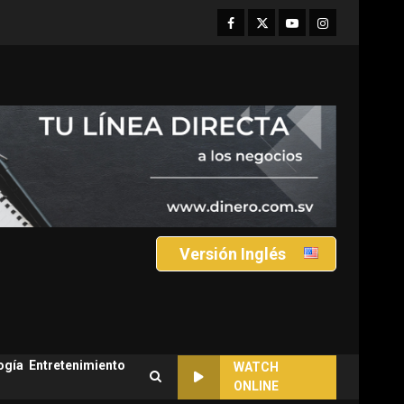
Facebook
Twitter
Youtube
Instagram
Versión Inglés
ogía
Entretenimiento
WATCH
ONLINE