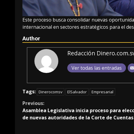
Este proceso busca consolidar nuevas oportunidad
internacional en sectores estratégicos para el desa
Author
Redacción Dinero.com.s
Ver todas las entradas
Tags:
Dinerocomsv
ElSalvador
Empresarial
Continue
Previous:
Asamblea Legislativa inicia proceso para elec
Reading
de nuevas autoridades de la Corte de Cuentas