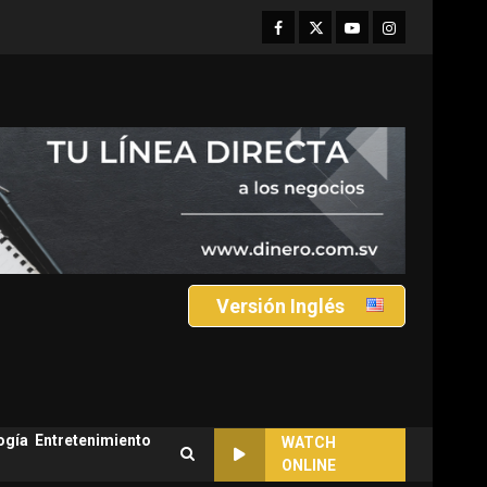
Facebook
Twitter
Youtube
Instagram
Versión Inglés
ogía
Entretenimiento
WATCH
ONLINE