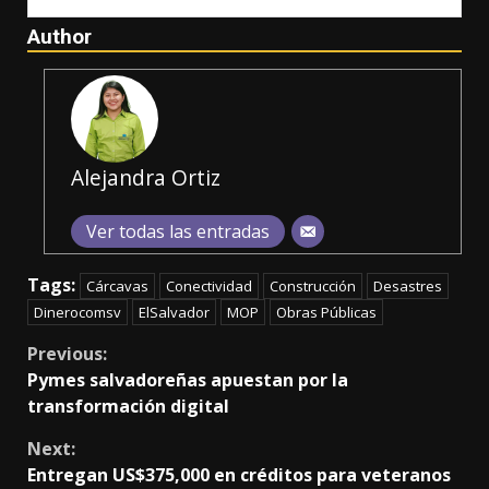
Author
Alejandra Ortiz
Ver todas las entradas
Tags:
Cárcavas
Conectividad
Construcción
Desastres
Dinerocomsv
ElSalvador
MOP
Obras Públicas
Continue
Previous:
Pymes salvadoreñas apuestan por la
Reading
transformación digital
Next:
Entregan US$375,000 en créditos para veteranos