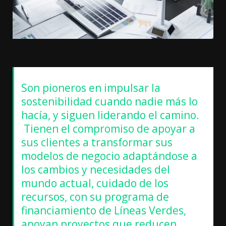
Son pioneros en impulsar la
sostenibilidad cuando nadie más lo
hacía, y siguen liderando el camino.
Tienen el compromiso de apoyar a
sus clientes a transformar sus
modelos de negocio adaptándose a
los cambios y necesidades del
mundo actual, cuidado de los
recursos, con su programa de
financiamiento de Líneas Verdes,
apoyan proyectos que reducen