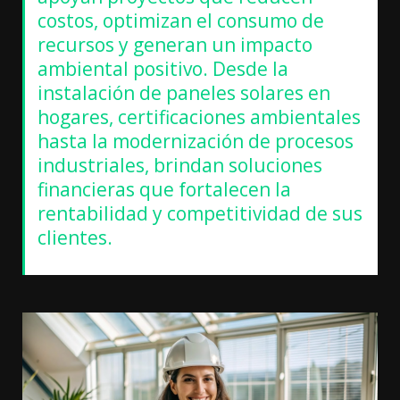
costos, optimizan el consumo de
recursos y generan un impacto
ambiental positivo. Desde la
instalación de paneles solares en
hogares, certificaciones ambientales
hasta la modernización de procesos
industriales, brindan soluciones
financieras que fortalecen la
rentabilidad y competitividad de sus
clientes.