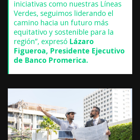
iniciativas como nuestras Líneas
Verdes, seguimos liderando el
camino hacia un futuro más
equitativo y sostenible para la
región”, expresó
Lázaro
Figueroa, Presidente Ejecutivo
de Banco Promerica.