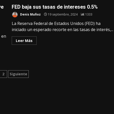
ye
FED baja sus tasas de intereses 0.5%
Denis Muñoz
19 septiembre, 2024
1333
La Reserva Federal de Estados Unidos (FED) ha
iniciado un esperado recorte en las tasas de interés,...
 en
Leer Más
ginación
2
Siguiente
tradas