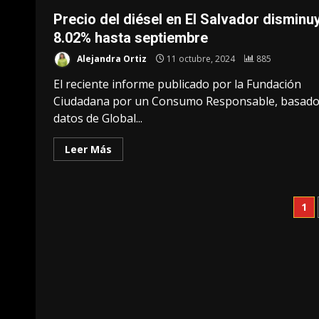
Precio del diésel en El Salvador disminu
8.02% hasta septiembre
Alejandra Ortiz
11 octubre, 2024
885
El reciente informe publicado por la Fundación
Ciudadana por un Consumo Responsable, basado
datos de Global...
Leer Más
Pa
1
de
en