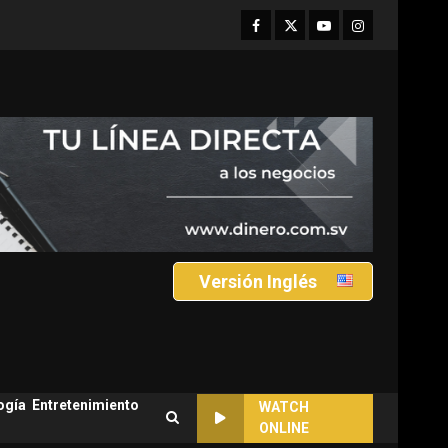
Facebook
Twitter
Youtube
Instagram
Versión Inglés
ogía
Entretenimiento
WATCH
ONLINE