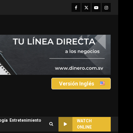
Facebook
Twitter
Youtube
Instagram
Versión Inglés
ogía
Entretenimiento
WATCH
ONLINE