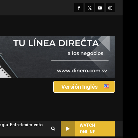
Facebook
Twitter
Youtube
Instagram
Versión Inglés
ogía
Entretenimiento
WATCH
ONLINE