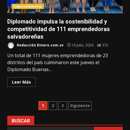
Emprendimientos
Diplomado impulsa la sostenibilidad y
competitividad de 111 emprendedoras
salvadoreñas
Redacción Dinero.com.sv
16 julio, 2026
372
Un total de 111 mujeres emprendedoras de 23
distritos del país culminaron este jueves el
Diplomado Buenas...
Leer Más
Paginación
1
2
3
Siguiente
de
BUSCAR
entradas