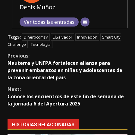
Denis Muñoz
Ver todas las entradas
Tags:
Dinerocomsv
ElSalvador
Innovación
Smart City
Challenge
Tecnología
Continue
Previous:
Nauterra y UNFPA fortalecen alianza para
Reading
prevenir embarazos en niñas y adolescentes de
la zona oriental del país
Next:
Conoce los encuentros de este fin de semana de
la jornada 6 del Apertura 2025
HISTORIAS RELACIONADAS