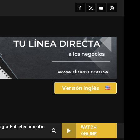
Facebook
Twitter
Youtube
Instagram
Versión Inglés
ogía
Entretenimiento
WATCH
ONLINE