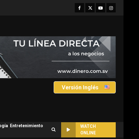
Facebook
Twitter
Youtube
Instagram
Versión Inglés
ogía
Entretenimiento
WATCH
ONLINE