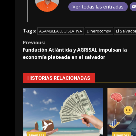
Ver todas las entradas
Tags:
ASAMBLEA LEGISLATIVA
Dinerocomsv
El Salvado
Continue
Previous:
Fundación Atlántida y AGRISAL impulsan la
Reading
economía plateada en el salvador
HISTORIAS RELACIONADAS
Finanzas
Finanzas