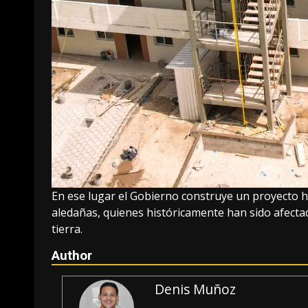
En ese lugar el Gobierno construye un proyecto h
aledañas, quienes históricamente han sido afect
tierra.
Author
Denis Muñoz