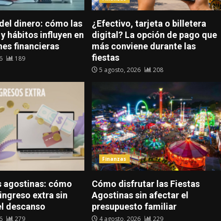
del dinero: cómo las
¿Efectivo, tarjeta o billetera
y hábitos influyen en
digital? La opción de pago que
nes financieras
más conviene durante las
fiestas
26
189
5 agosto, 2026
208
Finanzas
 agostinas: cómo
Cómo disfrutar las Fiestas
ingreso extra sin
Agostinas sin afectar el
el descanso
presupuesto familiar
26
279
4 agosto, 2026
229