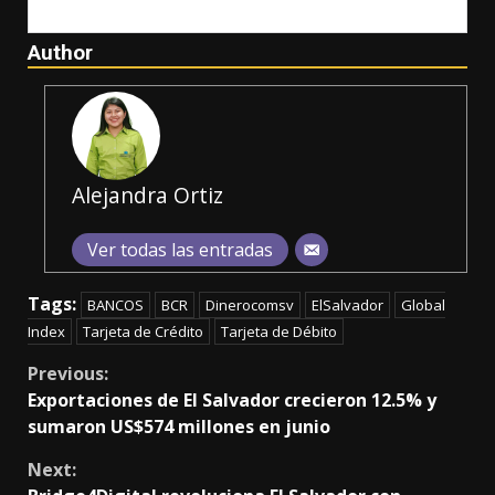
Author
Alejandra Ortiz
Ver todas las entradas
Tags:
BANCOS
BCR
Dinerocomsv
ElSalvador
Global
Index
Tarjeta de Crédito
Tarjeta de Débito
Continue
Previous:
Exportaciones de El Salvador crecieron 12.5% y
Reading
sumaron US$574 millones en junio
Next: